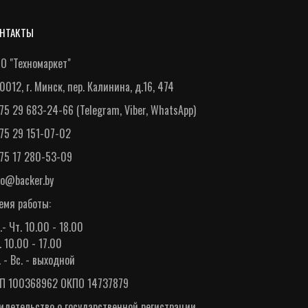
НТАКТЫ
О "Техномаркет"
0012, г. Минск, пер. Калинина, д.16, 474
75 29 683-24-66
(
Telegram
,
Viber
,
WhatsApp
)
75 29 151-07-02
75 17 280-53-09
fo@backer.by
емя работы:
.- Чт. 10.00 - 18.00
. 10.00 - 17.00
. - Вс. - выходной
П 100368962 ОКПО 14737879
идетельство о государственной регистрации