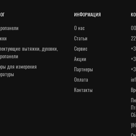
ЛОГ
ИНФОРМАЦИЯ
КО
тропанели
О нас
ОО
жки
Статьи
22
ектующие: вытяжки, духовки,
Сервис
+3
тропанели
Акции
+3
оры для измерения
Партнеры
+3
ературы
Оплата
in
Контакты
Вр
Пн
Пт
Сб
УН
Св