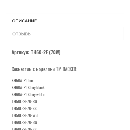
ОПИСАНИЕ
ОТЗЫВЫ
Артикул: TH60-2F (70W)
Совместим с моделями ТМ BACKER:
KH50A-F1 Inox
KH60A-F1 Shiny black
KH60A-F1 Shiny white
TH50L-2F70-BG
TH50L-2F70-SS
TH50L-2F70-WG
TH60L-2F70-BG
TH60L-2F70-SS