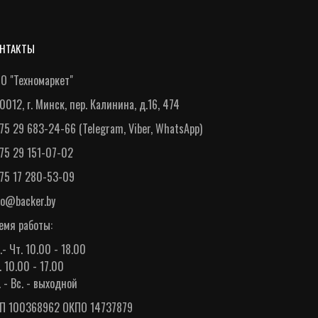
НТАКТЫ
О "Техномаркет"
0012, г. Минск, пер. Калинина, д.16, 474
75 29 683-24-66
(
Telegram
,
Viber
,
WhatsApp
)
75 29 151-07-02
75 17 280-53-09
fo@backer.by
емя работы:
.- Чт. 10.00 - 18.00
. 10.00 - 17.00
. - Вс. - выходной
П 100368962 ОКПО 14737879