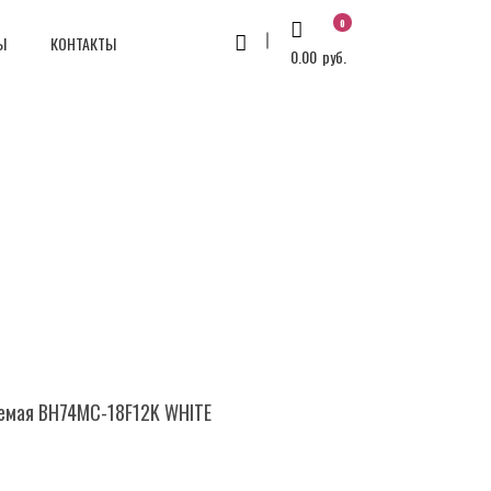
0
Ы
КОНТАКТЫ
0.00
руб.
емая BH74MC-18F12K WHITE