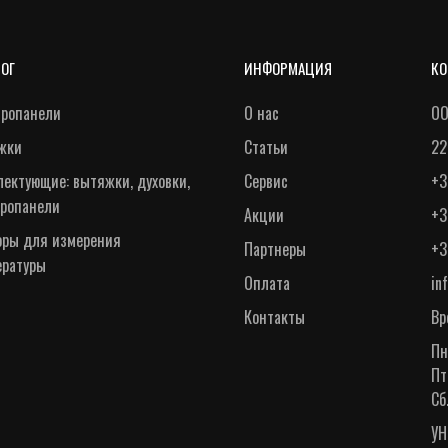
ЛОГ
ИНФОРМАЦИЯ
КО
тропанели
О нас
ОО
жки
Статьи
22
ектующие: вытяжки, духовки,
Сервис
+3
тропанели
Акции
+3
оры для измерения
Партнеры
+3
ературы
Оплата
in
Контакты
Вр
Пн
Пт
Сб
УН