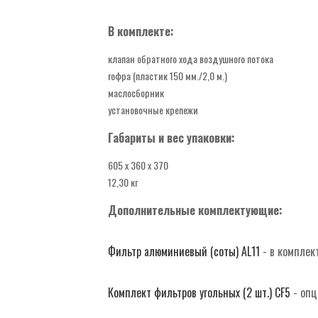
В комплекте:
клапан обратного хода воздушного потока
гофра (пластик 150 мм./2,0 м.)
маслосборник
установочные крепежи
Габариты и вес упаковки:
605 х 360 х 370
12,30 кг
Дополнительные комплектующие:
Фильтр алюминиевый (соты) AL11
- в комплек
Комплект фильтров угольных (2 шт.) CF5
- опц